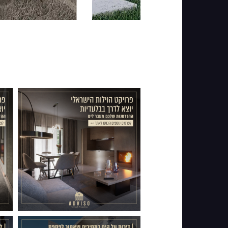
0106
0105
022
013