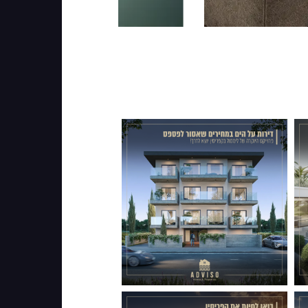
010
043