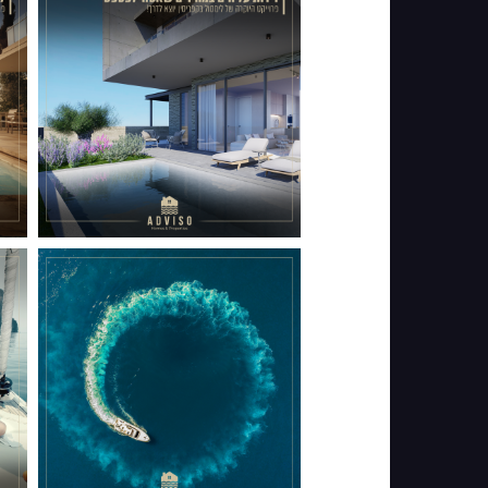
067
048