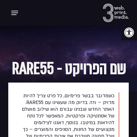
p
Menu
o
n
t
פתח סרגל נגישות
שם
הפרויקט
-
RARE55
כשמדובר בבשר פרימיום, כל פרט צריך להיות
מדויק – וזה בדיוק מה שעשינו עם RARE55.
האתר החדש שבנינו עבורם הוא שילוב מושלם
של אסתטיקה ופרקטיות, המאפשר לכל נתח
להיראות במיטבו. בנוסף, דאגנו לצילומים
מקצועיים של החנות, הסניפים והמוצרים – כך
שכל תמונה משדרת את איכות הפרימיום של