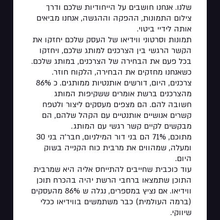
שלנו. אנחנו חושבים על הייחודיות שלכם ודרך
צילום התמונות, ההפקה וההגשה, אנחנו מביאים
אותה לידיי ביטוי.
תמונות וסרטוני ווידיאו של העסק שלכם יחזקו את
הקשר הרגשי בין הצרכנים למותג שלכם, ויחזקו
בכל פעם את הבחירה של הצרכנים, במותג שלכם.
כשאנחנו מחזקים את הבחירה, הלקוח חוזר.
צרכנים, היום, דורשים אותנטיות ממותגים. כ 86%
מהצרכנים ברשת אומרים ששקיפות המותג
חשובה להם. הם מצפים מעסקים ליצור ולטפח
קשרים אנושיים אותנטיים עם הקהל שלהם, הם
מבקשים לקיים קשר רגשי עם המותג.
מתוכם, 71% הם בני דור המילניום, חבר'ה בני 30
ומעלה, שמהווים את מרבית כוח הקנייה בשוק
היום.
עוד כוכבית שחייבים להתייחס אליה היא שמרבית
התוכן שתמצאו ברחבי הרשת יהיה בהכרח תוכן
ווידיאו. אם נציץ במספרים, נגלה ש 86% מהעסקים
(ברמה העולמית) כבר משתמשים בווידיאו ככלי
שיווקי.